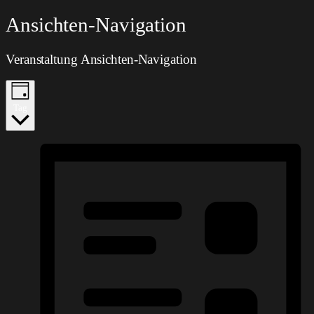
Veranstaltungen
Ansichten-Navigation
für
Veranstaltung Ansichten-Navigation
27.06.2026
Tag