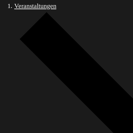
Veranstaltungen