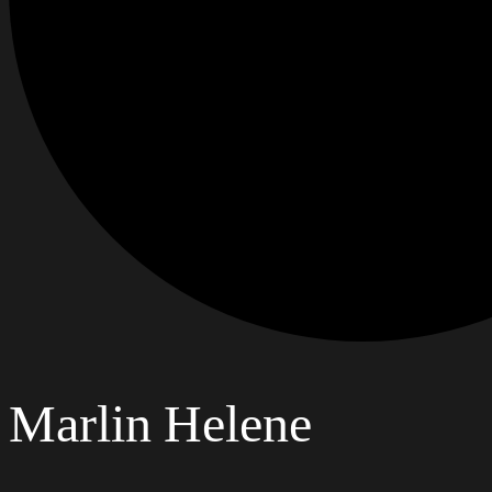
Marlin Helene