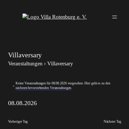
Villaversary
Veranstaltungen
Villaversary
Veranstaltungen
Keine Veranstaltungen für 08.08.2026 vorgesehen. Hier geht es zu den
für
Hinweis
nächsten bevorstehenden Veranstaltungen
.
08.08.2026
Ansi
Veran
08.08.2026
Tag
Ansic
Navi
Datum
Navig
wählen.
Vorheriger Tag
Nächster Tag