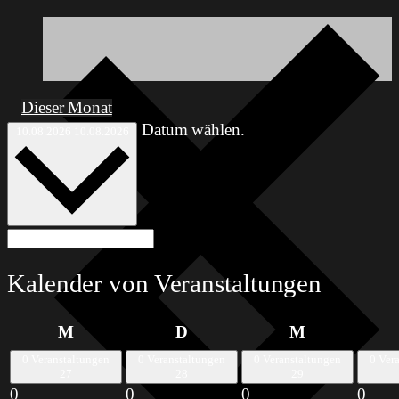
Dieser Monat
Datum wählen.
10.08.2026
10.08.2026
Kalender von Veranstaltungen
Montag
Dienstag
Mittwoch
M
D
M
0 Veranstaltungen
0 Veranstaltungen
0 Veranstaltungen
0 Ver
27
28
29
0
0
0
0