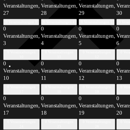
Veranstaltungen,
Veranstaltungen,
Veranstaltungen,
Veran
27
28
29
30
0 Veranstaltungen
3
0 Veranstaltungen
4
0 Veranstaltungen
5
0 Vera
0
0
0
0
Veranstaltungen,
Veranstaltungen,
Veranstaltungen,
Veran
3
4
5
6
0 Veranstaltungen
0 Veranstaltungen
0 Veranstaltungen
0 Ver
10
11
12
0
0
0
0
Veranstaltungen,
Veranstaltungen,
Veranstaltungen,
Veran
10
11
12
13
0 Veranstaltungen
0 Veranstaltungen
0 Veranstaltungen
0 Ver
17
18
19
0
0
0
0
Veranstaltungen,
Veranstaltungen,
Veranstaltungen,
Veran
17
18
19
20
0 Veranstaltungen
0 Veranstaltungen
0 Veranstaltungen
0 Ver
24
25
26