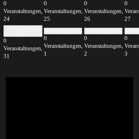
0
0
0
0
Veranstaltungen,
Veranstaltungen,
Veranstaltungen,
Veran
24
25
26
27
0 Veranstaltungen
0 Veranstaltungen
1
0 Veranstaltungen
2
0 Vera
31
0
0
0
0
Veranstaltungen,
Veranstaltungen,
Veran
Veranstaltungen,
1
2
3
31