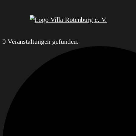
0 Veranstaltungen gefunden.