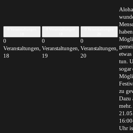
Aloha
wunde
Mensc
0 Veranstaltungen
0 Veranstaltungen
0 Veranstaltungen
haben 
18
19
20
Mögli
0
0
0
geme
Veranstaltungen,
Veranstaltungen,
Veranstaltungen,
etwas
18
19
20
tun. U
sogar 
Mögli
Festiv
zu ge
Dazu a
mehr
21.05
16:00
Uhr is