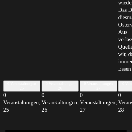
wieder
Das D
diesma
Oster
Aus
verläs
Quell
wir, d
immer
Essen
0 Veranstaltungen
0 Veranstaltungen
0 Veranstaltungen
0 Ver
25
26
27
0
0
0
0
Veranstaltungen,
Veranstaltungen,
Veranstaltungen,
Veran
25
26
27
28