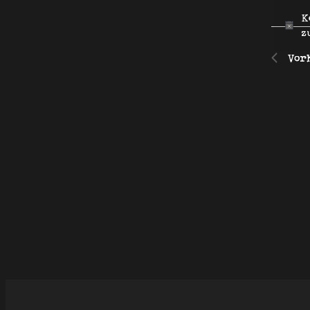
09.
K
z
Vor