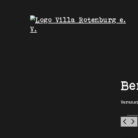
Be
Verans
Ve
fü