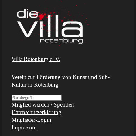
Villa Rotenburg e. V.
Verein zur Förderung von Kunst und Sub-
Kultur in Rotenburg
S
Mitglied werden / Spenden
u
Datenschutzerklärung
c
Mitglieder-Login
h
Impressum
e
n