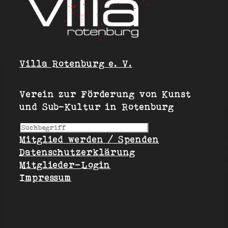
Villa Rotenburg e. V.
Verein zur Förderung von Kunst
und Sub-Kultur in Rotenburg
S
Mitglied werden / Spenden
u
Datenschutzerklärung
c
Mitglieder-Login
h
Impressum
e
n