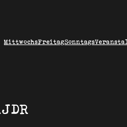
Mittwochs
Freitag
Sonntags
Veransta
AJDR