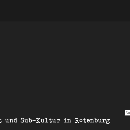
S
t und Sub-Kultur in Rotenburg
u