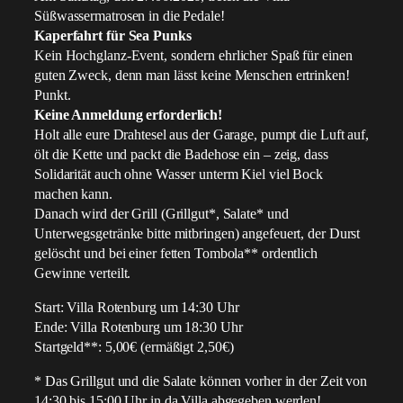
Süßwassermatrosen in die Pedale!
Kaperfahrt für Sea Punks
Kein Hochglanz‑Event, sondern ehrlicher Spaß für einen
guten Zweck, denn man lässt keine Menschen ertrinken!
Punkt.
Keine Anmeldung erforderlich!
Holt alle eure Drahtesel aus der Garage, pumpt die Luft auf,
ölt die Kette und packt die Badehose ein – zeig, dass
Solidarität auch ohne Wasser unterm Kiel viel Bock
machen kann.
Danach wird der Grill (Grillgut*, Salate* und
Unterwegsgetränke bitte mitbringen) angefeuert, der Durst
gelöscht und bei einer fetten Tombola** ordentlich
Gewinne verteilt.
Start: Villa Rotenburg um 14:30 Uhr
Ende: Villa Rotenburg um 18:30 Uhr
Startgeld**: 5,00€ (ermäßigt 2,50€)
* Das Grillgut und die Salate können vorher in der Zeit von
14:30 bis 15:00 Uhr in da Villa abgegeben werden!