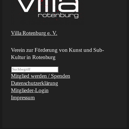
Villa Rotenburg e. V.
Verein zur Förderung von Kunst und Sub-
Kultur in Rotenburg
S
Mitglied werden / Spenden
u
Datenschutzerklärung
c
Mitglieder-Login
h
Impressum
e
n