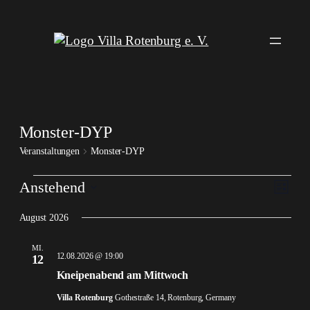
Monster-DYP
Veranstaltungen
Monster-DYP
Veranstaltungen
Ansi
Veran
Anstehend
Liste
Ansic
Navi
Datum
Navig
August 2026
wählen.
MI.
12.08.2026 @ 19:00
12
Kneipenabend am Mittwoch
Villa Rotenburg
Gothestraße 14, Rotenburg, Germany