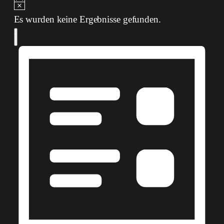
Hinweis
Es wurden keine Ergebnisse gefunden.
Ansichten-
Veranstaltung
Ansichten-
Liste
Navigation
Navigation