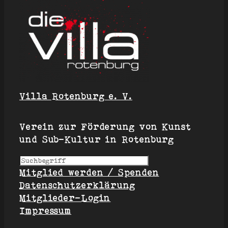
Villa Rotenburg e. V.
Verein zur Förderung von Kunst
und Sub-Kultur in Rotenburg
S
Mitglied werden / Spenden
u
Datenschutzerklärung
c
Mitglieder-Login
h
Impressum
e
n