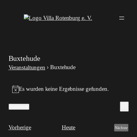
Buxtehude
Buxtehude
Veranstaltungen
Veranstaltungen
Es wurden keine Ergebnisse gefunden.
Hinweis
Ansi
Veran
Anstehende
Liste
Ansic
Datum
Navi
Navig
wählen.
Veranstaltungen
Vorherige
Heute
Nächste
Veransta