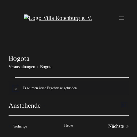
Bogota
Veranstaltungen
Bogota
Veranstaltungen
Es wurden keine Ergebnisse gefunden.
Hinweis
Ansi
Veran
Anstehende
Liste
Ansic
Navi
Datum
Navig
wählen.
Heute
Nächste
Veranstaltungen
Vorherige
Veranstalt