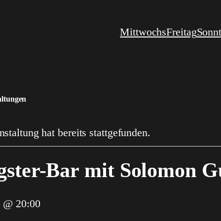
Mittwochs
Freitag
Sonn
altungen
staltung hat bereits stattgefunden.
gster-Bar mit Solomon 
8 @ 20:00