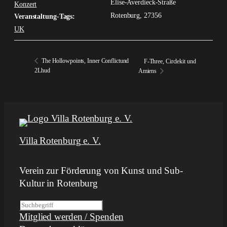
Elise-Averdieck-Straße
Konzert
Rotenburg
,
27356
Veranstaltung-Tags:
UK
The Hollowpoints, Inner Conflictund
F-Three, Circlekit und
2Lhud
Amiens
Villa Rotenburg e. V.
Verein zur Förderung von Kunst und Sub-
Kultur in Rotenburg
S
Mitglied werden / Spenden
u