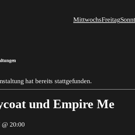
Mittwochs
Freitag
Sonn
altungen
staltung hat bereits stattgefunden.
lycoat und Empire Me
7 @ 20:00