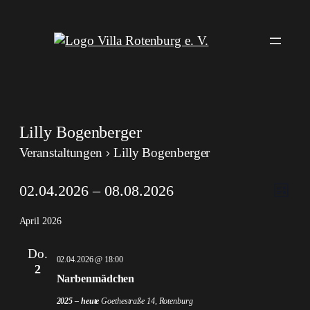
Lilly Bogenberger
Veranstaltungen
Lilly Bogenberger
Veranstaltungen
Ansi
Veran
02.04.2026
 – 
08.08.2026
Liste
Ansic
Navi
Datum
Navig
April 2026
wählen.
Do.
02.04.2026 @ 18:00
2
Narbenmädchen
2025 – heute
Goethestraße 14, Rotenburg